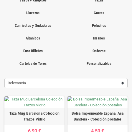
Vasos y Chupitos
Tazas
Llaveros
Gorras
Camisetas y Sudaderas
Peluches
Abanicos
Imanes
Euro Billetes
Osborne
Carteles de Toros
Personalizables
Relevancia
Taza Mug Barcelona Colección
Bolsa Impermeable España, Asa
Trazos Vidrio
Bandera - Colección postales
6,90 €
4,50 €