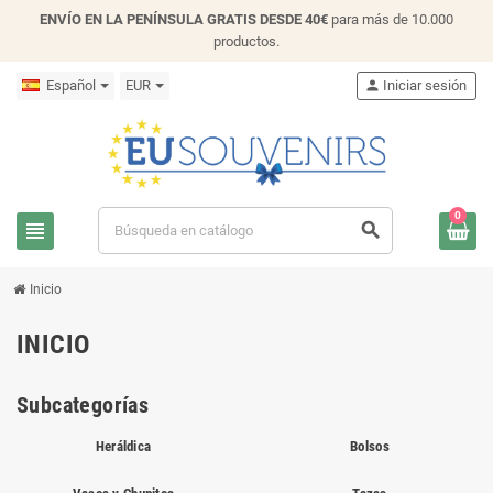
ENVÍO EN LA PENÍNSULA GRATIS DESDE 40€
para más de 10.000
productos.
Español
EUR
person
Iniciar sesión
0
view_headline
search
Inicio
INICIO
Subcategorías
Heráldica
Bolsos