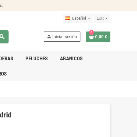
s.
Español
EUR
0
earch
person
Iniciar sesión
0,00 €
DERAS
PELUCHES
ABANICOS
ROS
drid