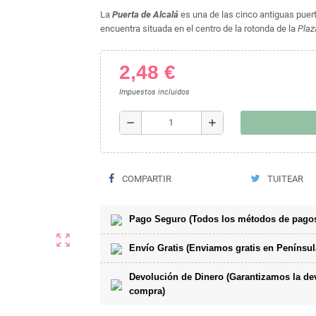
La
Puerta de Alcalá
es una de las cinco antiguas puer
encuentra situada en el centro de la rotonda de la
Plaz
2,48 €
Impuestos incluidos
remove
add
COMPARTIR
TUITEAR
Pago Seguro (Todos los métodos de pagos
zoom_out_map
Envío Gratis (Enviamos gratis en Penínsul
Devolución de Dinero (Garantizamos la devo
compra)