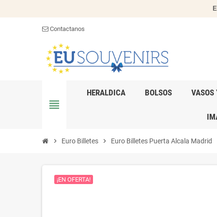
E
Contactanos
HERALDICA
BOLSOS
VASOS 
view_headline
IM
chevron_right
Euro Billetes
chevron_right
Euro Billetes Puerta Alcala Madrid
¡EN OFERTA!