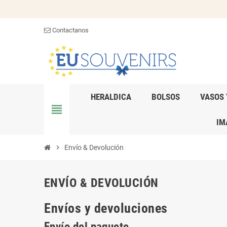
Contactanos
HERALDICA
BOLSOS
VASOS 
view_headline
IM
chevron_right
Envío & Devolución
ENVÍO & DEVOLUCIÓN
Envíos y devoluciones
Envío del paquete