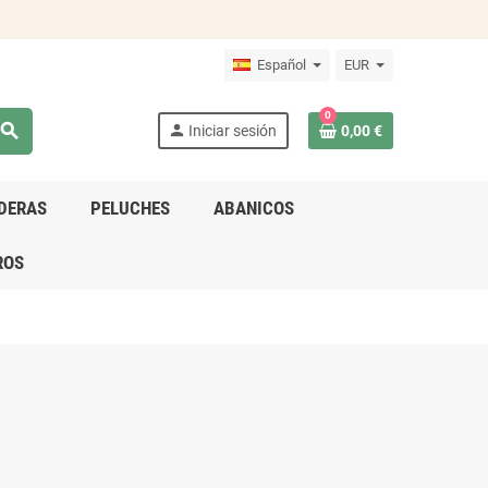
Español
EUR
0
search
person
Iniciar sesión
0,00 €
DERAS
PELUCHES
ABANICOS
ROS