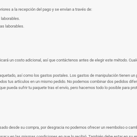
iores a la recepción del pago y se envían a través de:
 laborables.
as laborables.
plicará un costo adicional, así que contáctenos antes de elegir este método. Cual
quetado, así como los gastos postales. Los gastos de manipulación tienen un pr
odos tus artículos en un mismo pedido. No podemos combinar dos pedidos difere
 pueda sufrir tu paquete tras el envío, pero hacemos todo lo posible para prote
 pasado desde su compra, por desgracia no podemos ofrecer un reembolso o camb
n usar y en las mismas condiciones en que lo recibió. También debe estar en su em