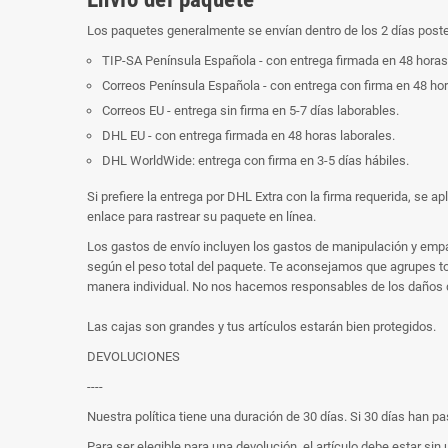
Los paquetes generalmente se envían dentro de los 2 días poster
TIP-SA Península Española - con entrega firmada en 48 horas
Correos Península Española - con entrega con firma en 48 hor
Correos EU - entrega sin firma en 5-7 días laborables.
DHL EU - con entrega firmada en 48 horas laborales.
DHL WorldWide: entrega con firma en 3-5 días hábiles.
Si prefiere la entrega por DHL Extra con la firma requerida, se a
enlace para rastrear su paquete en línea.
Los gastos de envío incluyen los gastos de manipulación y empa
según el peso total del paquete. Te aconsejamos que agrupes t
manera individual. No nos hacemos responsables de los daños que
Las cajas son grandes y tus artículos estarán bien protegidos.
DEVOLUCIONES
----
Nuestra política tiene una duración de 30 días. Si 30 días han
Para ser elegible para una devolución, el artículo debe estar si