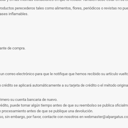
 Productos perecederos tales como alimentos, flores, periódicos o revistas no
gases inflamables.
bante de compra.
n correo electrónico para que le notifique que hemos recibido su artículo vuelto
rédito se aplicará automáticamente a su tarjeta de crédito o el método original
rimero su cuenta bancaria de nuevo.
édito, puede tomar algún tiempo antes de que su reembolso se publica oficialm
e procesamiento antes de que se publique una devolución.
olso, sin embargo, por favor, contacte con nosotros en webmaster@alpargatus.c