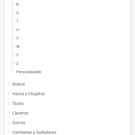
R
S
T
U
V
W
Y
Z
Personalizable
Bolsos
Vasos y Chupitos
Tazas
Llaveros
Gorras
Camisetas y Sudaderas