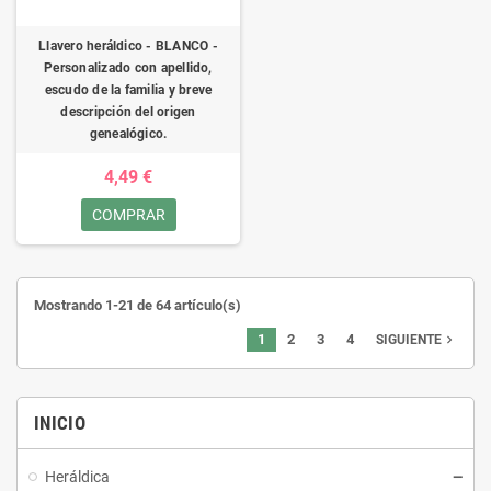
Llavero heráldico - BLANCO -
Personalizado con apellido,
escudo de la familia y breve
descripción del origen
genealógico.
4,49 €
COMPRAR
Mostrando 1-21 de 64 artículo(s)
1
2
3
4
navigate_next
SIGUIENTE
INICIO
Heráldica