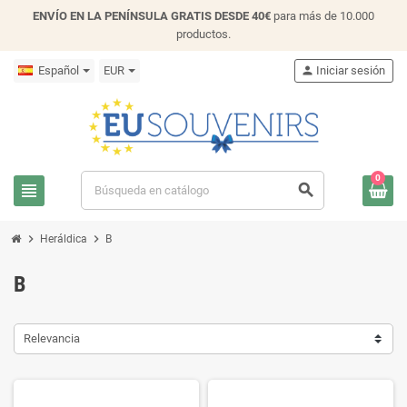
ENVÍO EN LA PENÍNSULA GRATIS DESDE 40€
para más de 10.000
productos.
Español
EUR
person
Iniciar sesión
0
view_headline
search
chevron_right
chevron_right
Heráldica
B
B
Relevancia