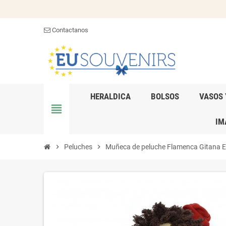
Contactanos
HERALDICA
BOLSOS
VASOS 
view_headline
IM
chevron_right
Peluches
chevron_right
Muñeca de peluche Flamenca Gitana E