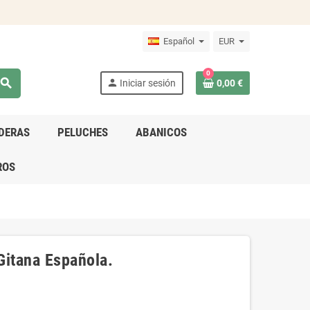
Español
EUR
0
search
person
Iniciar sesión
0,00 €
DERAS
PELUCHES
ABANICOS
ROS
itana Española.