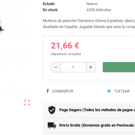
Estado
Nuevo
En stock
6265 Artículos
Muñeca de peluche Flamenca Gitana Española, ideal par
diseñado en España. Juguete blando que será la compañ
21,66 €
Impuestos incluidos
remove
add
COMPARTIR
TUITEAR
zoom_out_map
Pago Seguro (Todos los métodos de pagos 
Envío Gratis (Enviamos gratis en Península