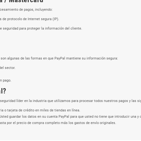
ocesamiento de pagos, incluyendo:
 de protocolo de Internet segura (IP).
e seguridad para proteger la información del cliente.
 son algunas de las formas en que PayPal mantiene su información segura:
el sector.
n pago.
l?
eguridad líder en la industria que utilizamos para procesar todos nuestros pagos y las si
 o tarjeta de crédito en miles de tiendas en línea.
Usted guardar los datos en su cuenta PayPal para que usted no tiene que introducir una y o
asta por el precio de compra completo más los gastos de envío originales.