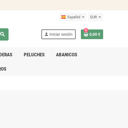
Español
EUR
0
search
person
Iniciar sesión
0,00 €
DERAS
PELUCHES
ABANICOS
ROS