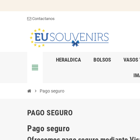
Contactanos
HERALDICA
BOLSOS
VASOS 
view_headline
IM
chevron_right
Pago seguro
PAGO SEGURO
Pago seguro
Ofrecemos pago seguro mediante Vis