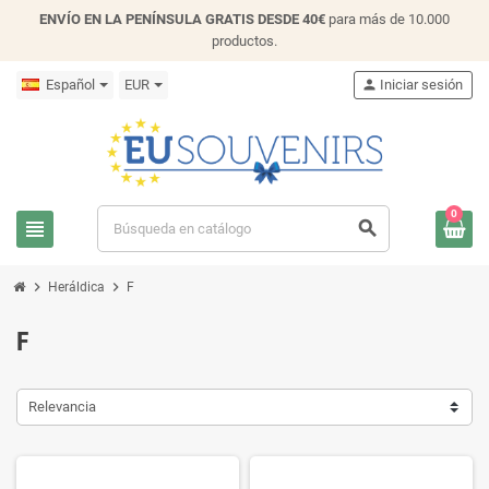
ENVÍO EN LA PENÍNSULA GRATIS DESDE 40€
para más de 10.000
productos.
Español
EUR
person
Iniciar sesión
0
view_headline
search
chevron_right
chevron_right
Heráldica
F
F
Relevancia