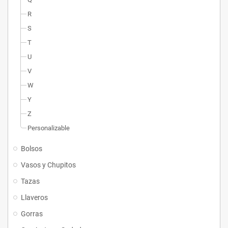
R
S
T
U
V
W
Y
Z
Personalizable
Bolsos
Vasos y Chupitos
Tazas
Llaveros
Gorras