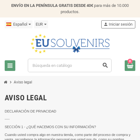
ENVÍO EN LA PENÍNSULA GRATIS DESDE 40€
para más de 10.000
productos.
Español
EUR
person
Iniciar sesión
0
view_headline
search
chevron_right
Aviso legal
AVISO LEGAL
DECLARACIÓN DE PRIVACIDAD
----
SECCIÓN 1 - ¿QUÉ HACEMOS CON SU INFORMACIÓN?
Cuando usted compra algo en nuestra tienda, como parte del proceso de compra y
venta, recopilamos la información personal que usted nos da, como su nombre,