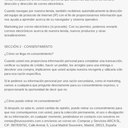
dirección y dirección de correo electrónico.
Cuando navegas por nuestra tienda, también recibimos automáticamente la dirección
del equipo de protocolo de Internet (IP) con el fin de proporcionarnos información que
nos ayuda a aprender acerca de su navegador y sistema operativo.
Marketing por correo electrónico (si procede): Con su permiso, podemos enviarle
correos electrónicos acerca de nuestra tienda, nuevos productos y otras
actualizaciones.
SECCIÓN 2 - CONSENTIMIENTO
¿Cómo se llega mi consentimiento?
Cuando usted nos proporciona información personal para completar una transacción,
verificar su tarjeta de crédito, hacer un pedido, los arreglos para una entrega o
devolver una compra, implicamos que usted acepta nuestra recogerla y utilizarla sólo
para esa razón específica.
Si le pedimos su información personal por una razón secundaria, como el marketing,
vamos a cualquiera que pregunte directamente para su consentimiento expreso, o
proporcionarle la oportunidad de decir que no.
¿Cómo puedo retirar mi consentimiento?
Si después se opta-in, usted cambia de opinión, puede retirar su consentimiento para
que nos comuniquemos con usted, para la colección permanente, el uso o divulgación
de su información, en cualquier momento, poniéndose en contacto con nosotros en
ventas@eusouvenirs.com o envíenos un correo en: Compras y Servicios ARCA SL,
CIF: B87839791, Calle Arenal, 5, Local Madrid Souvenirs, Madrid, 28013, España