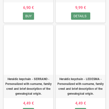
6,90 €
9,99 €
BUY
DETAILS
Heraldic keychain - SERRANO -
Heraldic keychain - LEDESMA -
Personalized with surname, family
Personalized with surname, family
crest and brief description of the
crest and brief description of the
genealogical origin.
genealogical origin.
4,49 €
4,49 €