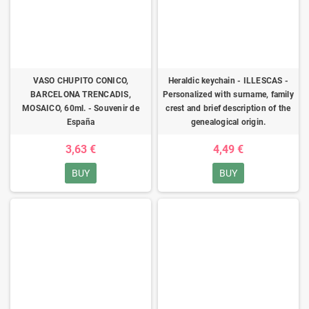
VASO CHUPITO CONICO,
Heraldic keychain - ILLESCAS -
BARCELONA TRENCADIS,
Personalized with surname, family
MOSAICO, 60ml. - Souvenir de
crest and brief description of the
España
genealogical origin.
3,63 €
4,49 €
BUY
BUY