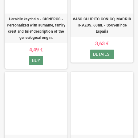
Heraldic keychain - CISNEROS -
VASO CHUPITO CONICO, MADRID
Personalized with surname, family
TRAZOS, 60ml. - Souvenir de
crest and brief description of the
España
genealogical origin.
3,63 €
4,49 €
DETAILS
BUY