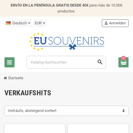
ENVÍO EN LA PENÍNSULA GRATIS DESDE 40€
para más de 10.000
productos.
Deutsch
EUR
person
Anmelden
0
view_headline
search
Startseite
VERKAUFSHITS
Verkäufe, absteigend sortiert