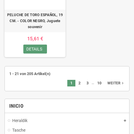
PELUCHE DE TORO ESPAÑOL, 19
CM. - COLOR NEGRO, Juguete
souvenir
15,61 €
DETAILS
1 - 21 von 205 Artikel(n)
…
1
2
3
10
navigate_next
WEITER
INICIO
Heraldik
Tasche