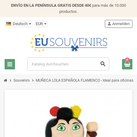
ENVÍO EN LA PENÍNSULA GRATIS DESDE 40€
para más de 10.000
productos.
Deutsch
EUR
person
Anmelden
0
view_headline
search
chevron_right
chevron_right
Souvenirs
MUÑECA LOLA ESPAÑOLA FLAMENCO - Ideal para oficinas y h