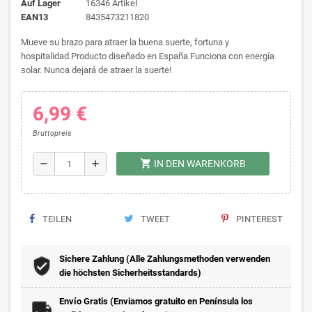
Auf Lager
16346 Artikel
EAN13
8435473211820
Mueve su brazo para atraer la buena suerte, fortuna y
hospitalidad.Producto diseñado en España.Funciona con energía
solar. Nunca dejará de atraer la suerte!
6,99 €
Bruttopreis
shopping_cart
remove
add
IN DEN WARENKORB
TEILEN
TWEET
PINTEREST
Sichere Zahlung (Alle Zahlungsmethoden verwenden
die höchsten Sicherheitsstandards)
Envío Gratis (Enviamos gratuito en Península los