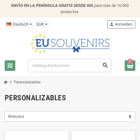
ENVÍO EN LA PENÍNSULA GRATIS DESDE 40€
para más de 10.000
productos.
Deutsch
EUR
person
Anmelden
0
view_headline
search
chevron_right
Personalizables
PERSONALIZABLES
Relevanz