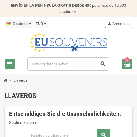
ENVÍO EN LA PENÍNSULA GRATIS DESDE 40€
para más de 10.000
productos.
Deutsch
EUR
person
Anmelden
0
view_headline
search
chevron_right
Llaveros
LLAVEROS
Entschuldigen Sie die Unannehmlichkeiten.
Suchen Sie erneut
search