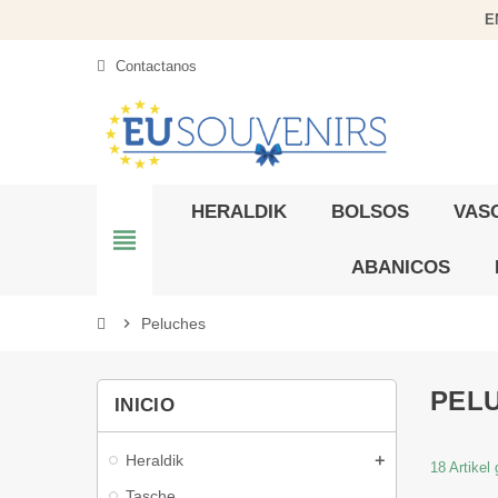
E
Contactanos
HERALDIK
BOLSOS
VAS
view_headline
ABANICOS
chevron_right
Peluches
PEL
INICIO
Heraldik
18 Artikel
Tasche