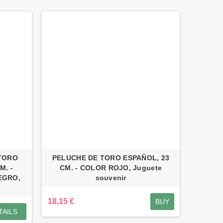
TORO
PELUCHE DE TORO ESPAÑOL, 23
M. -
CM. - COLOR ROJO, Juguete
EGRO,
souvenir
18,15 €
BUY
TAILS