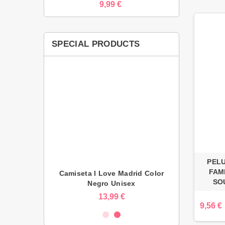
9,99 €
SPECIAL PRODUCTS
PEL
FAM
Madrid Color
Camiseta I Love Madrid Color
Camiseta I L
SO
nisex
Negro Unisex
Blan
 €
13,99 €
1
9,56 €