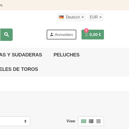
s.
Deutsch
EUR
0
search
person
Anmelden
0,00 €
AS Y SUDADERAS
PELUCHES
ELES DE TOROS
view_comfy
view_list
view_headline
View