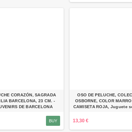
UCHE CORAZÓN, SAGRADA
OSO DE PELUCHE, COLE
ILIA BARCELONA, 23 CM. -
OSBORNE, COLOR MARRO
ove Madrid Color
UVENIRS DE BARCELONA
CAMISETA ROJA, Juguete s
co Unisex
3,99 €
13,30 €
BUY