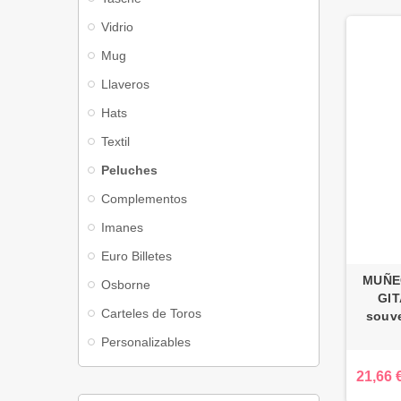
Vidrio
Mug
Llaveros
Hats
Textil
Peluches
Complementos
Imanes
Euro Billetes
MUÑE
Osborne
GIT
Carteles de Toros
souve
Personalizables
21,66 