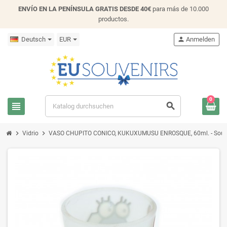
ENVÍO EN LA PENÍNSULA GRATIS DESDE 40€
para más de 10.000
productos.
Deutsch
EUR
person
Anmelden
0
view_headline
search
chevron_right
chevron_right
Vidrio
VASO CHUPITO CONICO, KUKUXUMUSU ENROSQUE, 60ml. - Souve