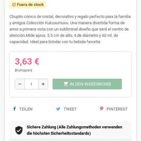
Fuera de stock
block
Chupito cónico de cristal, decorativo y regalo perfecto para la familia
y amigos.Colección Kukuxumusu. Una manera divertida forma de
amor a primera vista con un subliminal diseño que será el centro de
atención.Mide aprox. 5.5 cm de alto, 4 de diámetro y 60 ml. de
capacidad. Ideal para brindar con tu bebida favorita.
3,63 €
Bruttopreis
shopping_cart
remove
add
IN DEN WARENKORB
TEILEN
TWEET
PINTEREST
Sichere Zahlung (Alle Zahlungsmethoden verwenden
die höchsten Sicherheitsstandards)