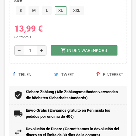
Size
S
M
L
XL
XXL
13,99 €
Bruttopreis
shopping_cart
remove
add
IN DEN WARENKORB
TEILEN
TWEET
PINTEREST
Sichere Zahlung (Alle Zahlungsmethoden verwenden
die höchsten Sicherheitsstandards)
Envío Gratis (Enviamos gratuito en Península los
pedidos por encima de 40€)
Devolución de Dinero (Garantizamos la devolución del
dinero en el límite de 30 días de la compra)