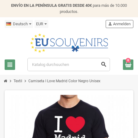
ENVÍO EN LA PENÍNSULA GRATIS DESDE 40€
para más de 10.000
productos.
Deutsch
EUR
person
Anmelden
0
view_headline
search
chevron_right
chevron_right
Textil
Camiseta I Love Madrid Color Negro Unisex