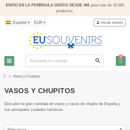
ENVÍO EN LA PENÍNSULA GRATIS DESDE 40€
para más de 10.000
productos.
Español
EUR
person
Iniciar sesión
0
view_headline
search
chevron_right
Vasos y Chupitos
VASOS Y CHUPITOS
Descubre la gran variedad de vasos y vasos de chupito de España y
sus principales ciudades turísticas.
Relevancia