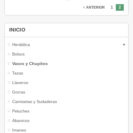
1
2
navigate_before
ANTERIOR
INICIO
Heráldica
Bolsos
Vasos y Chupitos
Tazas
Llaveros
Gorras
Camisetas y Sudaderas
Peluches
Abanicos
Imanes