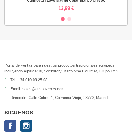
Camiseta I Love Madrid Color Blanco Unisex
13,99 €
Portal de ventas para nuestros productos tradicionales europeos
incluyendo Alpargatus, Sockstory, Bartolomé Gourmet, Grupo L&K.
[...]
Tel:
+34 610 03 25 68
Email: sales@eusouvenirs.com
Dirección: Calle Cobre, 1, Colmenar Viejo, 28770, Madrid
SÍGUENOS
Facebook
Instagram