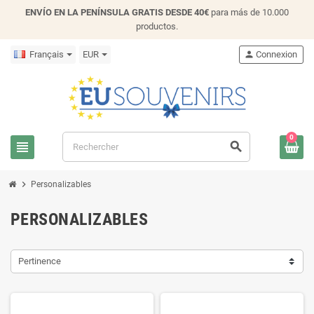
ENVÍO EN LA PENÍNSULA GRATIS DESDE 40€
para más de 10.000
productos.
Français
EUR
person
Connexion
0
view_headline
search
chevron_right
Personalizables
PERSONALIZABLES
Pertinence