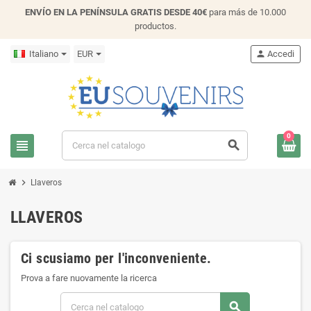
ENVÍO EN LA PENÍNSULA GRATIS DESDE 40€
para más de 10.000
productos.
Italiano
EUR
person
Accedi
0
view_headline
search
chevron_right
Llaveros
LLAVEROS
Ci scusiamo per l'inconveniente.
Prova a fare nuovamente la ricerca
search