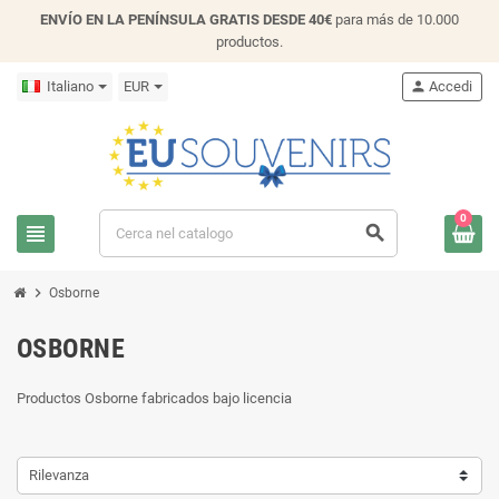
ENVÍO EN LA PENÍNSULA GRATIS DESDE 40€
para más de 10.000
productos.
Italiano
EUR
person
Accedi
0
view_headline
search
chevron_right
Osborne
OSBORNE
Productos Osborne fabricados bajo licencia
Rilevanza