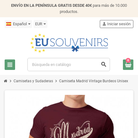
ENVÍO EN LA PENÍNSULA GRATIS DESDE 40€
para más de 10.000
productos.
Español
EUR
person
Iniciar sesión
0
view_headline
search
chevron_right
chevron_right
Camisetas y Sudaderas
Camiseta Madrid Vintage Burdeos Unisex