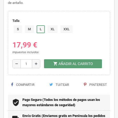
de antaño.
Talla
S
M
L
XL
XXL
17,99 €
Impuestos incluidos
shopping_cart
remove
add
AÑADIR AL CARRITO
COMPARTIR
TUITEAR
PINTEREST
Pago Seguro (Todos los métodos de pagos usan los
mayores estándares de seguridad)
Envío Gratis (Enviamos gratis en Península los pedidos