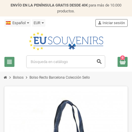
ENVÍO EN LA PENÍNSULA GRATIS DESDE 40€
para más de 10.000
productos.
Español
EUR
person
Iniciar sesión
0
view_headline
search
chevron_right
chevron_right
Bolsos
Bolso Recto Barcelona Colección Sello