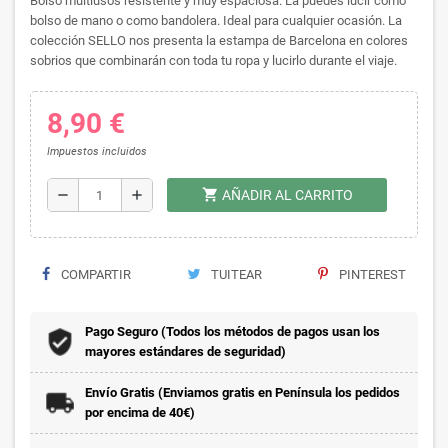
Bolso multiusos resistente y muy espaciosa. La puedes lucir como
bolso de mano o como bandolera. Ideal para cualquier ocasión. La
colección SELLO nos presenta la estampa de Barcelona en colores
sobrios que combinarán con toda tu ropa y lucirlo durante el viaje.
8,90 €
Impuestos incluidos
shopping_cart
remove
add
AÑADIR AL CARRITO
COMPARTIR
TUITEAR
PINTEREST
Pago Seguro (Todos los métodos de pagos usan los
mayores estándares de seguridad)
Envío Gratis (Enviamos gratis en Península los pedidos
por encima de 40€)