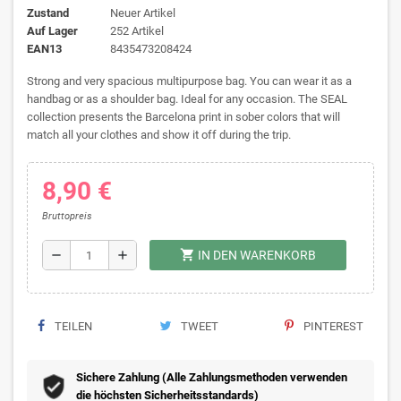
Zustand
Neuer Artikel
Auf Lager
252 Artikel
EAN13
8435473208424
Strong and very spacious multipurpose bag. You can wear it as a
handbag or as a shoulder bag. Ideal for any occasion. The SEAL
collection presents the Barcelona print in sober colors that will
match all your clothes and show it off during the trip.
8,90 €
Bruttopreis
shopping_cart
remove
add
IN DEN WARENKORB
TEILEN
TWEET
PINTEREST
Sichere Zahlung (Alle Zahlungsmethoden verwenden
die höchsten Sicherheitsstandards)