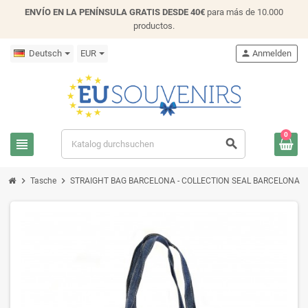
ENVÍO EN LA PENÍNSULA GRATIS DESDE 40€
para más de 10.000
productos.
Deutsch
EUR
person
Anmelden
0
view_headline
search
chevron_right
chevron_right
Tasche
STRAIGHT BAG BARCELONA - COLLECTION SEAL BARCELONA - C