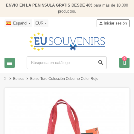
ENVÍO EN LA PENÍNSULA GRATIS DESDE 40€
para más de 10.000
productos.
Español
EUR
person
Iniciar sesión
0
view_headline
search
chevron_right
chevron_right
Bolsos
Bolso Toro Colección Osborne Color Rojo