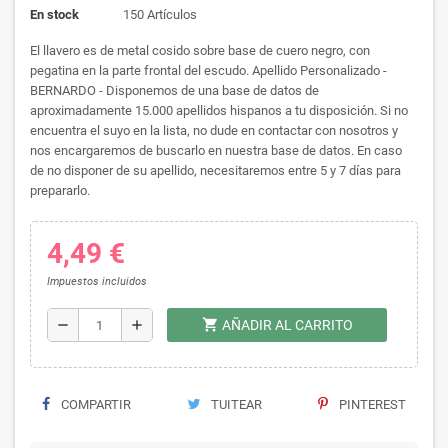
En stock
150 Artículos
El llavero es de metal cosido sobre base de cuero negro, con
pegatina en la parte frontal del escudo. Apellido Personalizado -
BERNARDO - Disponemos de una base de datos de
aproximadamente 15.000 apellidos hispanos a tu disposición. Si no
encuentra el suyo en la lista, no dude en contactar con nosotros y
nos encargaremos de buscarlo en nuestra base de datos. En caso
de no disponer de su apellido, necesitaremos entre 5 y 7 días para
prepararlo.
4,49 €
Impuestos incluidos
shopping_cart
remove
add
AÑADIR AL CARRITO
COMPARTIR
TUITEAR
PINTEREST