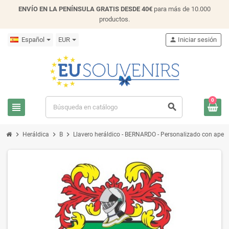
ENVÍO EN LA PENÍNSULA GRATIS DESDE 40€
para más de 10.000
productos.
Español
EUR
person
Iniciar sesión
0
view_headline
search
chevron_right
chevron_right
chevron_right
Heráldica
B
Llavero heráldico - BERNARDO - Personalizado con apellid