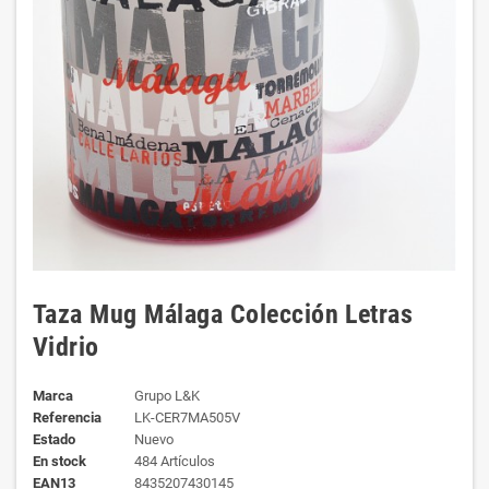
Taza Mug Málaga Colección Letras
Vidrio
Marca
Grupo L&K
Referencia
LK-CER7MA505V
Estado
Nuevo
En stock
484 Artículos
EAN13
8435207430145