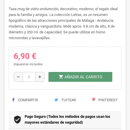
Taza mug de vidrio endurecido, decorativo, moderno, el regalo ideal
para la familia y amigos. La colección Letras, es un resumen
tipográfico de las atracciones principales de Málaga - Andalucía,
moderna, clásica y vanguardista. Mide aprox. 9.8 cm de alto, 8 de
diámetro y 350 ml. de capacidad. Se puede utilizar en horno
microondas y lavavajillas.
6,90 €
Impuestos incluidos
shopping_cart
remove
add
AÑADIR AL CARRITO
COMPARTIR
TUITEAR
PINTEREST
Pago Seguro (Todos los métodos de pagos usan los
mayores estándares de seguridad)