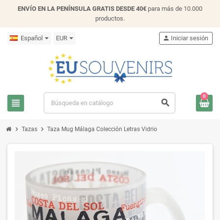
ENVÍO EN LA PENÍNSULA GRATIS DESDE 40€
para más de 10.000
productos.
Español
EUR
person
Iniciar sesión
0
view_headline
search
chevron_right
chevron_right
Tazas
Taza Mug Málaga Colección Letras Vidrio