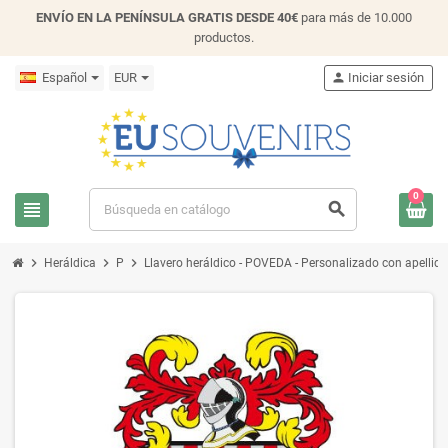
ENVÍO EN LA PENÍNSULA GRATIS DESDE 40€
para más de 10.000
productos.
Español
EUR
person
Iniciar sesión
0
view_headline
search
chevron_right
chevron_right
chevron_right
Heráldica
P
Llavero heráldico - POVEDA - Personalizado con apellido,