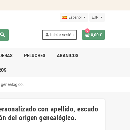
Español
EUR
0
search
person
Iniciar sesión
0,00 €
DERAS
PELUCHES
ABANICOS
ROS
n genealógico.
ersonalizado con apellido, escudo
ión del origen genealógico.