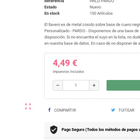
Referencia
HRLD-PARDO
Estado
Nuevo
En stock
150 Artículos
El llavero es de metal cosido sobre base de cuero negro
Personalizado - PARDO - Disponemos de una base de 
disposición. Si no encuentra el suyo en la lista, no 
en nuestra base de datos. En caso de no disponer de su
4,49 €
Impuestos incluidos
remove
add
zoom_out_map
COMPARTIR
TUITEAR
Pago Seguro (Todos los métodos de pagos 