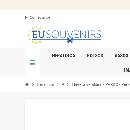
Contactanos
HERALDICA
BOLSOS
VASOS 
view_headline
IM
chevron_right
Heráldica
chevron_right
P
chevron_right
Llavero heráldico - PARDO - Pers