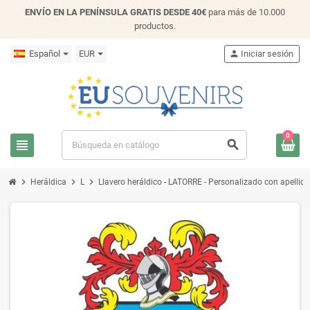
ENVÍO EN LA PENÍNSULA GRATIS DESDE 40€
para más de 10.000
productos.
Español
EUR
person
Iniciar sesión
0
view_headline
search
chevron_right
chevron_right
chevron_right
Heráldica
L
Llavero heráldico - LATORRE - Personalizado con apellido,