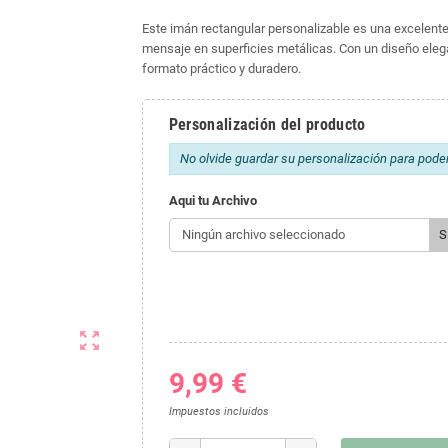
Este imán rectangular personalizable es una excelent
mensaje en superficies metálicas. Con un diseño elega
formato práctico y duradero.
Personalización del producto
No olvide guardar su personalización para poder 
Aqui tu Archivo
Ningún archivo seleccionado
S
zoom_out_map
9,99 €
Impuestos incluidos