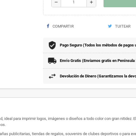
remove
add
COMPARTIR
TUITEAR
Pago Seguro (Todos los métodos de pagos 
Envío Gratis (Enviamos gratis en Península
Devolución de Dinero (Garantizamos la devol
lidad, ideal para imprimir logos, imágenes o diseños a todo color con gran nitide
cos.
ñas publicitarias, tiendas de regalos, souvenirs de clubes deportivos o para ev