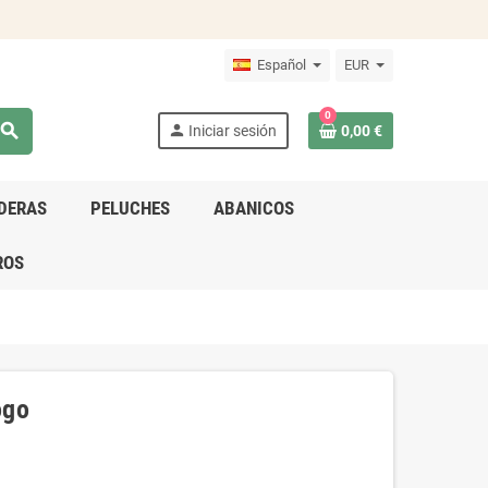
Español
EUR
0
search
person
Iniciar sesión
0,00 €
DERAS
PELUCHES
ABANICOS
ROS
ogo