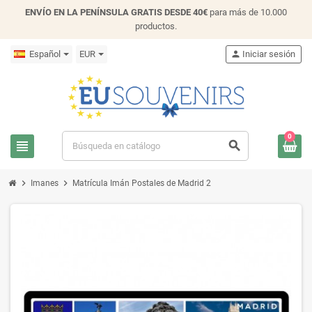
ENVÍO EN LA PENÍNSULA GRATIS DESDE 40€
para más de 10.000
productos.
Español
EUR
person
Iniciar sesión
0
view_headline
search
chevron_right
chevron_right
Imanes
Matrícula Imán Postales de Madrid 2