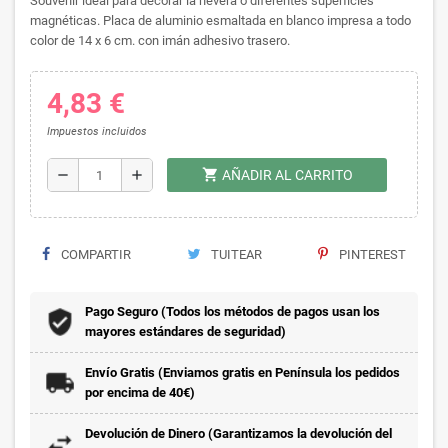
Souvenir ideal para decorar la nevera o diferentes superficies
magnéticas. Placa de aluminio esmaltada en blanco impresa a todo
color de 14 x 6 cm. con imán adhesivo trasero.
4,83 €
Impuestos incluidos
shopping_cart
remove
add
AÑADIR AL CARRITO
COMPARTIR
TUITEAR
PINTEREST
Pago Seguro (Todos los métodos de pagos usan los
mayores estándares de seguridad)
Envío Gratis (Enviamos gratis en Península los pedidos
por encima de 40€)
Devolución de Dinero (Garantizamos la devolución del