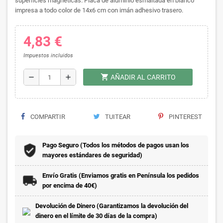
superficies magnéticas. Placa de aluminio esmaltada en blanco
impresa a todo color de 14x6 cm con imán adhesivo trasero.
4,83 €
Impuestos incluidos
shopping_cart
remove
add
AÑADIR AL CARRITO
COMPARTIR
TUITEAR
PINTEREST
Pago Seguro (Todos los métodos de pagos usan los
mayores estándares de seguridad)
Envío Gratis (Enviamos gratis en Península los pedidos
por encima de 40€)
Devolución de Dinero (Garantizamos la devolución del
dinero en el límite de 30 días de la compra)