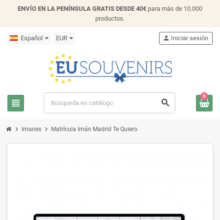
ENVÍO EN LA PENÍNSULA GRATIS DESDE 40€
para más de 10.000
productos.
Español
EUR
person
Iniciar sesión
0
view_headline
search
chevron_right
chevron_right
Imanes
Matrícula Imán Madrid Te Quiero