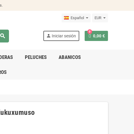
s.
Español
EUR
0
search
person
Iniciar sesión
0,00 €
DERAS
PELUCHES
ABANICOS
ROS
 Kukuxumuso