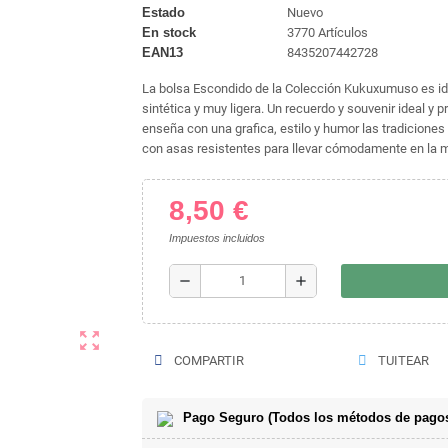
Estado
Nuevo
En stock
3770 Artículos
EAN13
8435207442728
La bolsa Escondido de la Colección Kukuxumuso es ideal
sintética y muy ligera. Un recuerdo y souvenir ideal y
enseña con una grafica, estilo y humor las tradicione
con asas resistentes para llevar cómodamente en la 
8,50 €
Impuestos incluidos
remove
add
zoom_out_map
COMPARTIR
TUITEAR
Pago Seguro (Todos los métodos de pagos