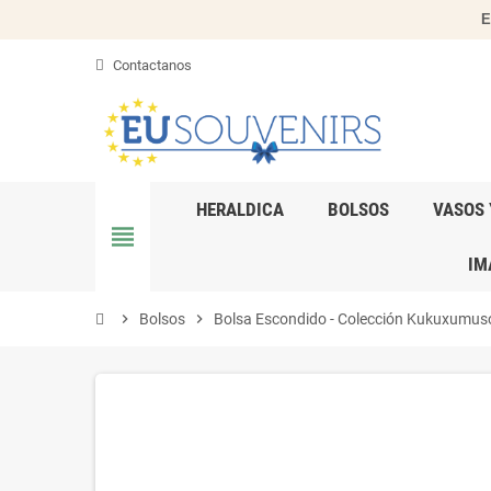
E
Contactanos
HERALDICA
BOLSOS
VASOS 
view_headline
IM
chevron_right
Bolsos
chevron_right
Bolsa Escondido - Colección Kukuxumus