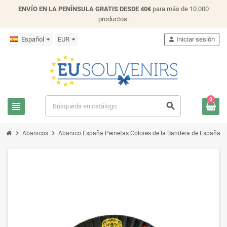
ENVÍO EN LA PENÍNSULA GRATIS DESDE 40€
para más de 10.000
productos.
Español
EUR
person
Iniciar sesión
0
view_headline
search
chevron_right
chevron_right
Abanicos
Abanico España Peinetas Colores de la Bandera de España