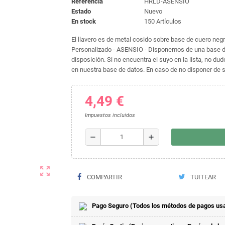
Referencia
HRLD-ASENSIO
Estado
Nuevo
En stock
150 Artículos
El llavero es de metal cosido sobre base de cuero negro
Personalizado - ASENSIO - Disponemos de una base d
disposición. Si no encuentra el suyo en la lista, no 
en nuestra base de datos. En caso de no disponer de su
4,49 €
Impuestos incluidos
remove
add
zoom_out_map
COMPARTIR
TUITEAR
Pago Seguro (Todos los métodos de pagos usa