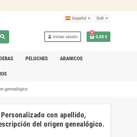
Español
EUR
0
search
person
Iniciar sesión
0,00 €
DERAS
PELUCHES
ABANICOS
ROS
gen genealógico.
 Personalizado con apellido,
escripción del origen genealógico.