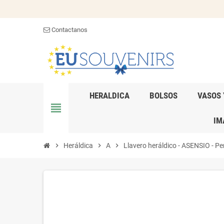
Contactanos
HERALDICA
BOLSOS
VASOS 
view_headline
IM
chevron_right
Heráldica
chevron_right
A
chevron_right
Llavero heráldico - ASENSIO - Per