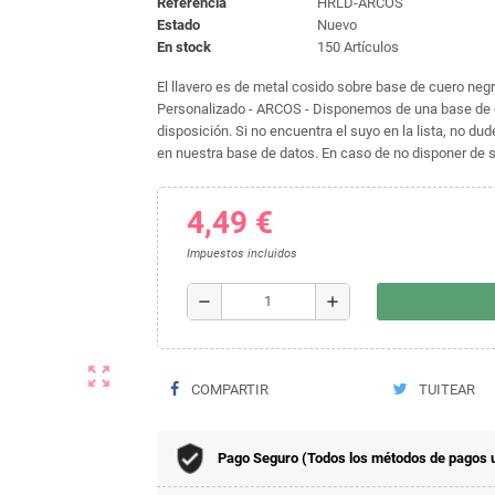
Referencia
HRLD-ARCOS
Estado
Nuevo
En stock
150 Artículos
El llavero es de metal cosido sobre base de cuero negro
Personalizado - ARCOS - Disponemos de una base de 
disposición. Si no encuentra el suyo en la lista, no 
en nuestra base de datos. En caso de no disponer de su
4,49 €
Impuestos incluidos
remove
add
zoom_out_map
COMPARTIR
TUITEAR
Pago Seguro (Todos los métodos de pagos 