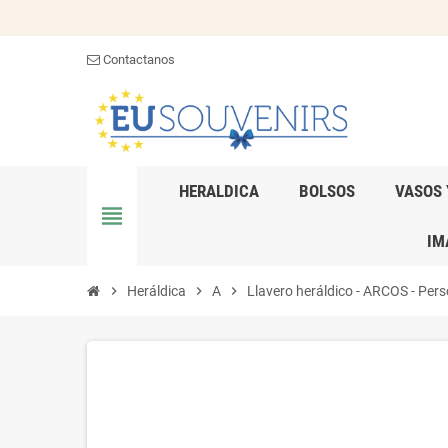
Contactanos
HERALDICA
BOLSOS
VASOS 
view_headline
IM
chevron_right
Heráldica
chevron_right
A
chevron_right
Llavero heráldico - ARCOS - Pers