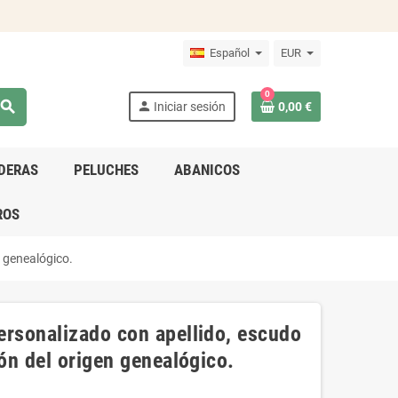
Español
EUR
0
search
person
Iniciar sesión
0,00 €
DERAS
PELUCHES
ABANICOS
ROS
n genealógico.
ersonalizado con apellido, escudo
ión del origen genealógico.