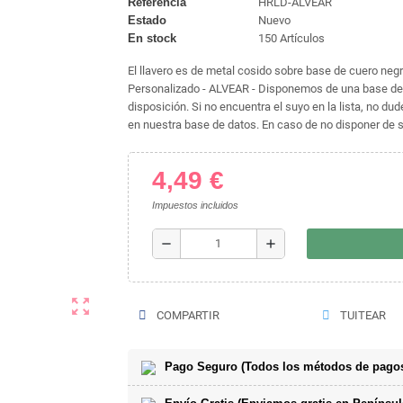
Referencia
HRLD-ALVEAR
Estado
Nuevo
En stock
150 Artículos
El llavero es de metal cosido sobre base de cuero negro
Personalizado - ALVEAR - Disponemos de una base de 
disposición. Si no encuentra el suyo en la lista, no 
en nuestra base de datos. En caso de no disponer de su
4,49 €
Impuestos incluidos
remove
add
zoom_out_map
COMPARTIR
TUITEAR
Pago Seguro (Todos los métodos de pagos