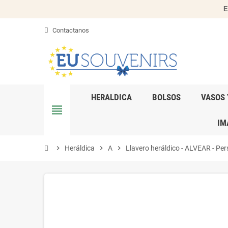
E
Contactanos
HERALDICA
BOLSOS
VASOS 
view_headline
IM
chevron_right
Heráldica
chevron_right
A
chevron_right
Llavero heráldico - ALVEAR - Pers