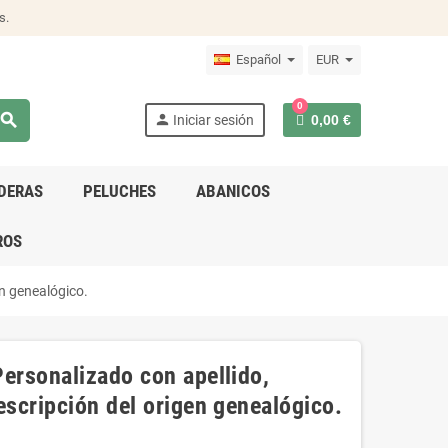
s.
Español
EUR
0
search
person
Iniciar sesión
0,00 €
DERAS
PELUCHES
ABANICOS
ROS
en genealógico.
Personalizado con apellido,
escripción del origen genealógico.