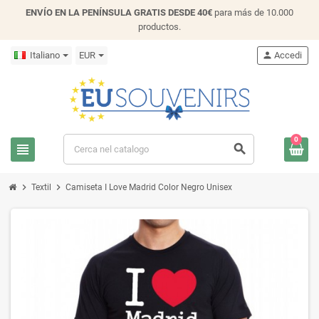
ENVÍO EN LA PENÍNSULA GRATIS DESDE 40€
para más de 10.000
productos.
Italiano
EUR
person
Accedi
0
view_headline
search
chevron_right
chevron_right
Textil
Camiseta I Love Madrid Color Negro Unisex