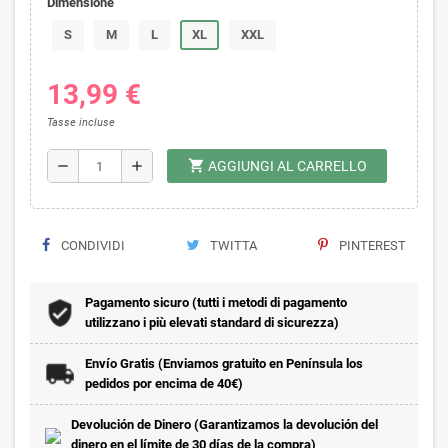
Dimensione
S
M
L
XL
XXL
13,99 €
Tasse incluse
shopping_cart
remove
add
AGGIUNGI AL CARRELLO
CONDIVIDI
TWITTA
PINTEREST
Pagamento sicuro (tutti i metodi di pagamento
utilizzano i più elevati standard di sicurezza)
Envío Gratis (Enviamos gratuito en Península los
pedidos por encima de 40€)
Devolución de Dinero (Garantizamos la devolución del
dinero en el límite de 30 días de la compra)