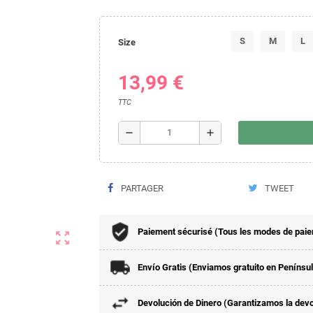
S
M
L
Size
13,99 €
TTC
remove
add
PARTAGER
TWEET
Paiement sécurisé (Tous les modes de paieme
zoom_out_map
Envío Gratis (Enviamos gratuito en Penínsu
Devolución de Dinero (Garantizamos la devol