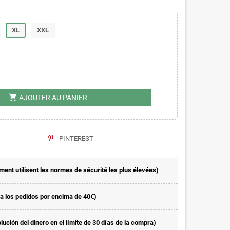
XL
XXL
shopping_cart
AJOUTER AU PANIER
PINTEREST
nt utilisent les normes de sécurité les plus élevées)
la los pedidos por encima de 40€)
ución del dinero en el límite de 30 días de la compra)