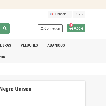
Français
EUR
0
search
person
Connexion
0,00 €
ADERAS
PELUCHES
ABANICOS
ROS
 Negro Unisex