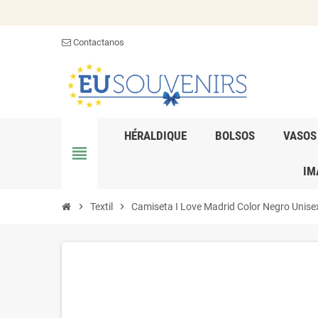
Contactanos
HÉRALDIQUE
BOLSOS
VASOS
view_headline
IM
chevron_right
Textil
chevron_right
Camiseta I Love Madrid Color Negro Unise