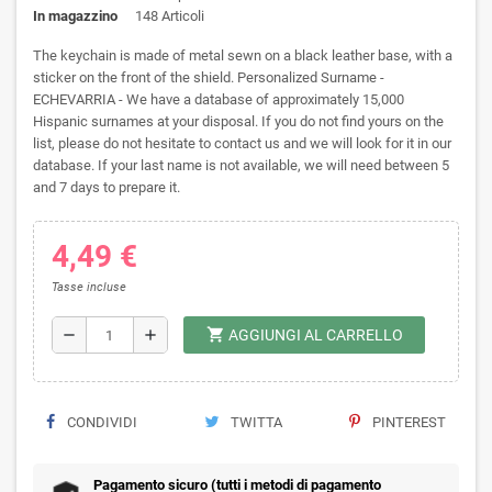
In magazzino
148 Articoli
The keychain is made of metal sewn on a black leather base, with a
sticker on the front of the shield. Personalized Surname -
ECHEVARRIA - We have a database of approximately 15,000
Hispanic surnames at your disposal. If you do not find yours on the
list, please do not hesitate to contact us and we will look for it in our
database. If your last name is not available, we will need between 5
and 7 days to prepare it.
4,49 €
Tasse incluse
shopping_cart
remove
add
AGGIUNGI AL CARRELLO
CONDIVIDI
TWITTA
PINTEREST
Pagamento sicuro (tutti i metodi di pagamento