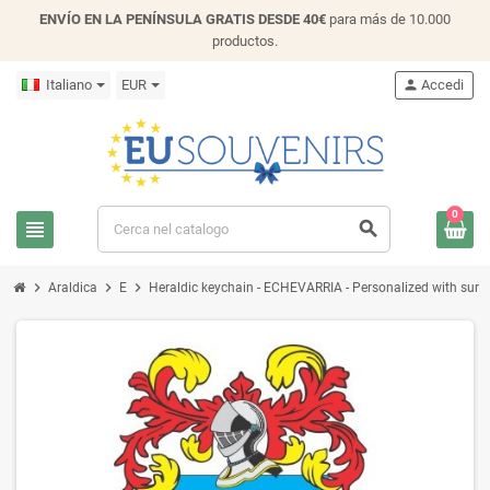
ENVÍO EN LA PENÍNSULA GRATIS DESDE 40€
para más de 10.000
productos.
Italiano
EUR
person
Accedi
0
view_headline
search
chevron_right
chevron_right
chevron_right
Araldica
E
Heraldic keychain - ECHEVARRIA - Personalized with surnam