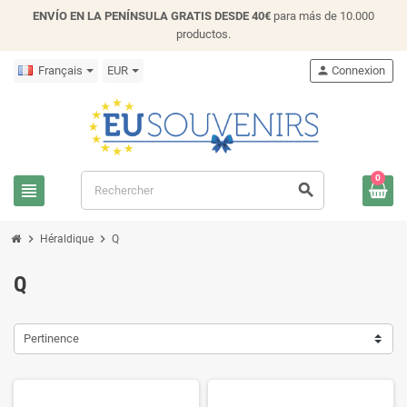
ENVÍO EN LA PENÍNSULA GRATIS DESDE 40€
para más de 10.000
productos.
Français
EUR
person
Connexion
0
view_headline
search
chevron_right
chevron_right
Héraldique
Q
Q
Pertinence