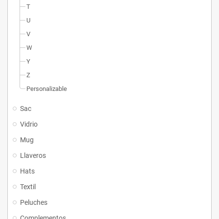
T
U
V
W
Y
Z
Personalizable
Sac
Vidrio
Mug
Llaveros
Hats
Textil
Peluches
Complementos