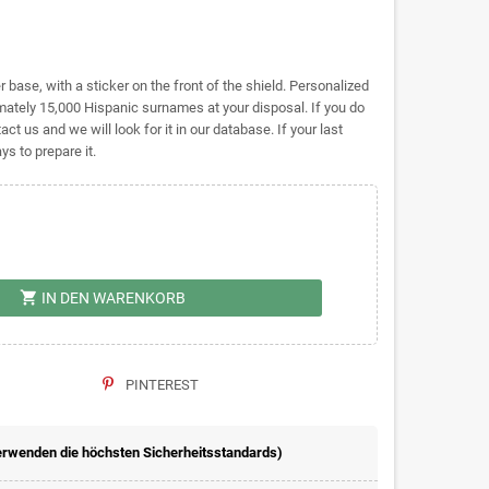
base, with a sticker on the front of the shield. Personalized
tely 15,000 Hispanic surnames at your disposal. If you do
act us and we will look for it in our database. If your last
s to prepare it.
shopping_cart
IN DEN WARENKORB
PINTEREST
erwenden die höchsten Sicherheitsstandards)