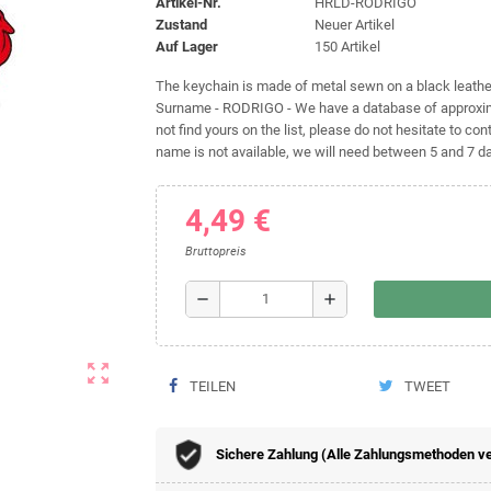
Artikel-Nr.
HRLD-RODRIGO
Zustand
Neuer Artikel
Auf Lager
150 Artikel
The keychain is made of metal sewn on a black leather 
Surname - RODRIGO - We have a database of approxima
not find yours on the list, please do not hesitate to cont
name is not available, we will need between 5 and 7 day
4,49 €
Bruttopreis
remove
add
zoom_out_map
TEILEN
TWEET
Sichere Zahlung (Alle Zahlungsmethoden v