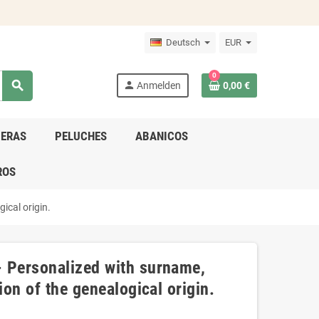
Deutsch
EUR
0
search
person
Anmelden
0,00 €
DERAS
PELUCHES
ABANICOS
ROS
ical origin.
- Personalized with surname,
ion of the genealogical origin.