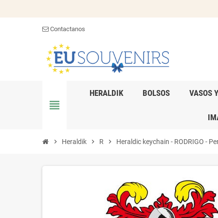
Contactanos
HERALDIK
BOLSOS
VASOS 
view_headline
IM
chevron_right
Heraldik
chevron_right
R
chevron_right
Heraldic keychain - RODRIGO - Pers