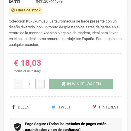
EAN13
8435207444579
Fuera de stock
block
Colección Kukuxumusu. La tauromaquia se hace presente con un
diseño divertido, con un torero despiestado de astas delgadas en el
centro de la manada.Abanico plegable de madera, ideal para llevar
en el bolso.Ideal como recuerdo de viaje por España. Para regalos en
cualquier ocasión.
€ 18,03
Inclusief belasting
shopping_cart
remove
add
IN WINKELWAGEN
DELEN
TWEET
PINTEREST
Pago Seguro (Todos los métodos de pagos están
garantizados y son de confianza)