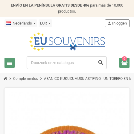
ENVÍO EN LA PENÍNSULA GRATIS DESDE 40€
para más de 10.000
productos.
Nederlands
EUR
person
Inloggen
0
view_headline
search
chevron_right
chevron_right
Complementos
ABANICO KUKUXUMUSU ASTIFINO - UN TORERO EN MED