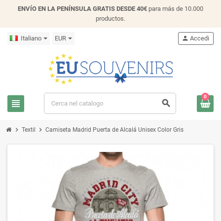
ENVÍO EN LA PENÍNSULA GRATIS DESDE 40€
para más de 10.000
productos.
Italiano
EUR
person
Accedi
0
view_headline
search
chevron_right
chevron_right
Textil
Camiseta Madrid Puerta de Alcalá Unisex Color Gris