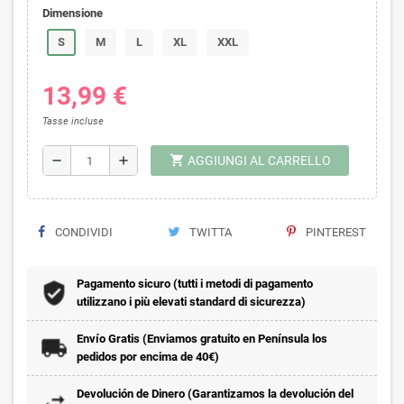
Dimensione
S
M
L
XL
XXL
13,99 €
Tasse incluse
shopping_cart
remove
add
AGGIUNGI AL CARRELLO
CONDIVIDI
TWITTA
PINTEREST
Pagamento sicuro (tutti i metodi di pagamento
utilizzano i più elevati standard di sicurezza)
Envío Gratis (Enviamos gratuito en Península los
pedidos por encima de 40€)
Devolución de Dinero (Garantizamos la devolución del