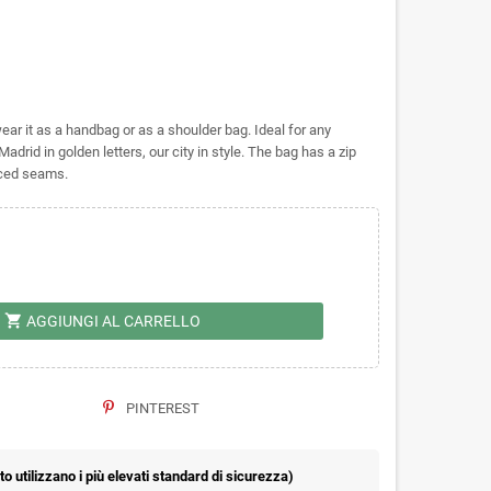
ar it as a handbag or as a shoulder bag. Ideal for any
drid in golden letters, our city in style. The bag has a zip
rced seams.
shopping_cart
AGGIUNGI AL CARRELLO
PINTEREST
 utilizzano i più elevati standard di sicurezza)