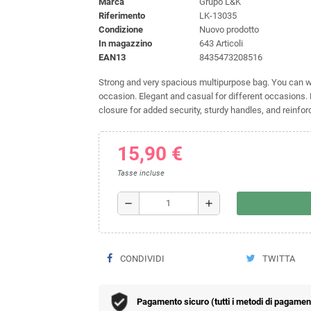
Marca
Grupo L&K
Riferimento
LK-13035
Condizione
Nuovo prodotto
In magazzino
643 Articoli
EAN13
8435473208516
Strong and very spacious multipurpose bag. You can we
occasion. Elegant and casual for different occasions. Ma
closure for added security, sturdy handles, and reinfo
15,90 €
Tasse incluse
remove
add
CONDIVIDI
TWITTA
Pagamento sicuro (tutti i metodi di pagamento