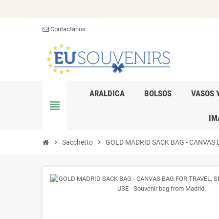
Contactanos
ARALDICA
BOLSOS
VASOS 
view_headline
IM
chevron_right
Sacchetto
chevron_right
GOLD MADRID SACK BAG - CANVAS BA