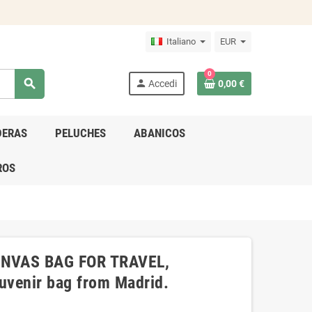
Italiano
EUR
0
search
person
Accedi
0,00 €
DERAS
PELUCHES
ABANICOS
ROS
NVAS BAG FOR TRAVEL,
venir bag from Madrid.