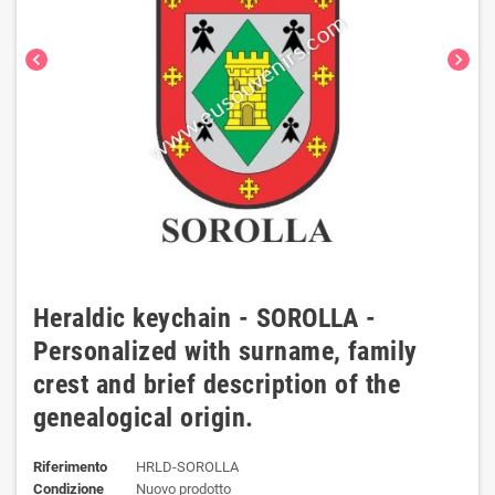
chevron_left
chevron_right
Heraldic keychain - SOROLLA -
Personalized with surname, family
crest and brief description of the
genealogical origin.
Riferimento
HRLD-SOROLLA
Condizione
Nuovo prodotto