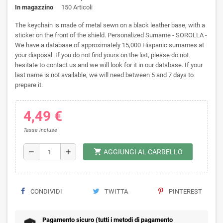
In magazzino
150 Articoli
The keychain is made of metal sewn on a black leather base, with a
sticker on the front of the shield. Personalized Surname - SOROLLA -
We have a database of approximately 15,000 Hispanic surnames at
your disposal. If you do not find yours on the list, please do not
hesitate to contact us and we will look for it in our database. If your
last name is not available, we will need between 5 and 7 days to
prepare it.
4,49 €
Tasse incluse
shopping_cart
remove
add
AGGIUNGI AL CARRELLO
CONDIVIDI
TWITTA
PINTEREST
Pagamento sicuro (tutti i metodi di pagamento