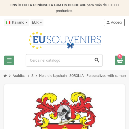
ENVÍO EN LA PENÍNSULA GRATIS DESDE 40€
para más de 10.000
productos.
Italiano
EUR
person
Accedi
0
view_headline
search
chevron_right
chevron_right
chevron_right
Araldica
S
Heraldic keychain - SOROLLA - Personalized with surname, f