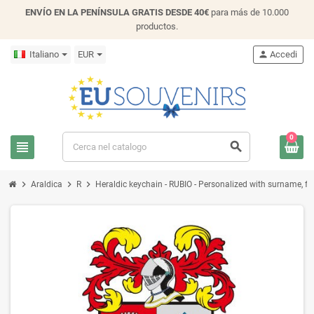
ENVÍO EN LA PENÍNSULA GRATIS DESDE 40€
para más de 10.000
productos.
Italiano
EUR
person
Accedi
0
view_headline
search
chevron_right
chevron_right
chevron_right
Araldica
R
Heraldic keychain - RUBIO - Personalized with surname, fam