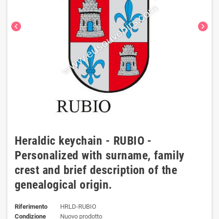
chevron_left
chevron_right
Heraldic keychain - RUBIO -
Personalized with surname, family
crest and brief description of the
genealogical origin.
Riferimento
HRLD-RUBIO
Condizione
Nuovo prodotto