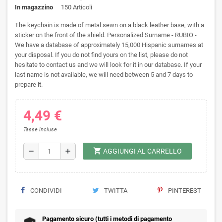
In magazzino
150 Articoli
The keychain is made of metal sewn on a black leather base, with a
sticker on the front of the shield. Personalized Surname - RUBIO -
We have a database of approximately 15,000 Hispanic surnames at
your disposal. If you do not find yours on the list, please do not
hesitate to contact us and we will look for it in our database. If your
last name is not available, we will need between 5 and 7 days to
prepare it.
4,49 €
Tasse incluse
shopping_cart
remove
add
AGGIUNGI AL CARRELLO
CONDIVIDI
TWITTA
PINTEREST
Pagamento sicuro (tutti i metodi di pagamento