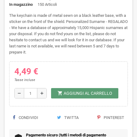
In magazzino
150 Articoli
The keychain is made of metal sewn on a black leather base, with a
sticker on the front of the shield. Personalized Surname - REGALADO
- We have a database of approximately 15,000 Hispanic surnames at
your disposal. If you do not find yours on the list, please do not
hesitate to contact us and we will look for it in our database. If your
last name is not available, we will need between 5 and 7 days to
prepare it.
4,49 €
Tasse incluse
shopping_cart
remove
add
AGGIUNGI AL CARRELLO
CONDIVIDI
TWITTA
PINTEREST
Pagamento sicuro (tutti i metodi di pagamento