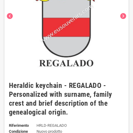
chevron_left
chevron_right
Heraldic keychain - REGALADO -
Personalized with surname, family
crest and brief description of the
genealogical origin.
Riferimento
HRLD-REGALADO
Condizione
Nuovo prodotto