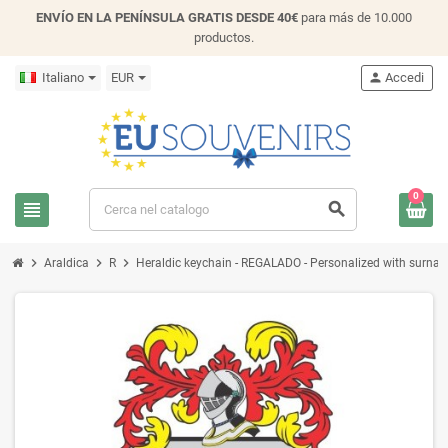
ENVÍO EN LA PENÍNSULA GRATIS DESDE 40€
para más de 10.000
productos.
Italiano
EUR
person
Accedi
0
view_headline
search
chevron_right
chevron_right
chevron_right
Araldica
R
Heraldic keychain - REGALADO - Personalized with surname,