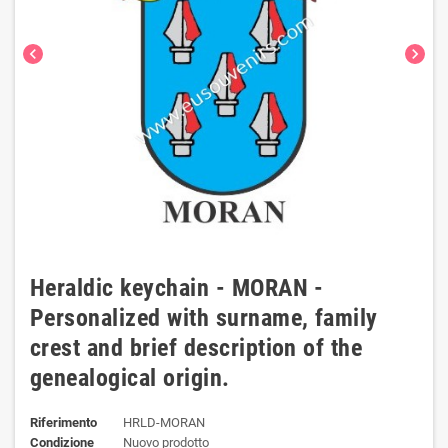
chevron_left
chevron_right
Heraldic keychain - MORAN -
Personalized with surname, family
crest and brief description of the
genealogical origin.
Riferimento
HRLD-MORAN
Condizione
Nuovo prodotto