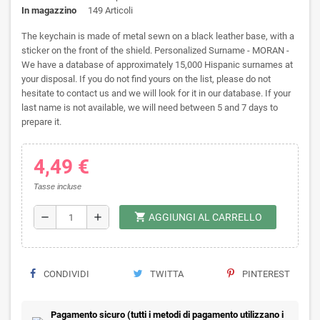
In magazzino
149 Articoli
The keychain is made of metal sewn on a black leather base, with a
sticker on the front of the shield. Personalized Surname - MORAN -
We have a database of approximately 15,000 Hispanic surnames at
your disposal. If you do not find yours on the list, please do not
hesitate to contact us and we will look for it in our database. If your
last name is not available, we will need between 5 and 7 days to
prepare it.
4,49 €
Tasse incluse
shopping_cart
remove
add
AGGIUNGI AL CARRELLO
CONDIVIDI
TWITTA
PINTEREST
Pagamento sicuro (tutti i metodi di pagamento utilizzano i