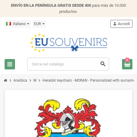
ENVÍO EN LA PENÍNSULA GRATIS DESDE 40€
para más de 10.000
productos.
Italiano
EUR
person
Accedi
0
view_headline
search
chevron_right
chevron_right
chevron_right
Araldica
M
Heraldic keychain - MORAN - Personalized with surname, fa