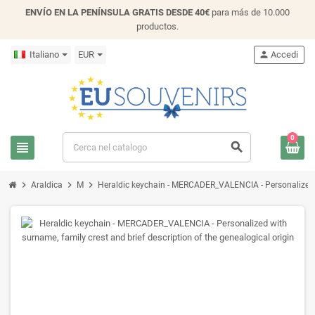
ENVÍO EN LA PENÍNSULA GRATIS DESDE 40€
para más de 10.000
productos.
Italiano
EUR
person
Accedi
0
view_headline
search
chevron_right
chevron_right
chevron_right
Araldica
M
Heraldic keychain - MERCADER_VALENCIA - Personalized wi