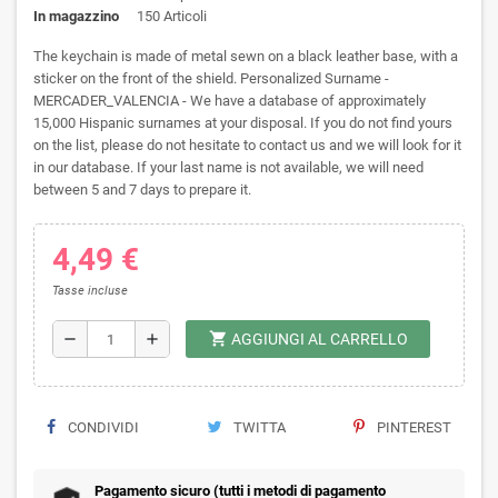
In magazzino
150 Articoli
The keychain is made of metal sewn on a black leather base, with a
sticker on the front of the shield. Personalized Surname -
MERCADER_VALENCIA - We have a database of approximately
15,000 Hispanic surnames at your disposal. If you do not find yours
on the list, please do not hesitate to contact us and we will look for it
in our database. If your last name is not available, we will need
between 5 and 7 days to prepare it.
4,49 €
Tasse incluse
shopping_cart
remove
add
AGGIUNGI AL CARRELLO
CONDIVIDI
TWITTA
PINTEREST
Pagamento sicuro (tutti i metodi di pagamento