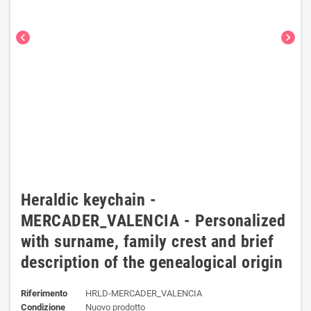
chevron_left
chevron_right
Heraldic keychain -
MERCADER_VALENCIA - Personalized
with surname, family crest and brief
description of the genealogical origin
Riferimento
HRLD-MERCADER_VALENCIA
Condizione
Nuovo prodotto