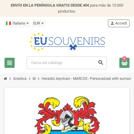
ENVÍO EN LA PENÍNSULA GRATIS DESDE 40€
para más de 10.000
productos.
Italiano
EUR
person
Accedi
0
view_headline
search
chevron_right
chevron_right
chevron_right
Araldica
M
Heraldic keychain - MARCOS - Personalized with surname, f