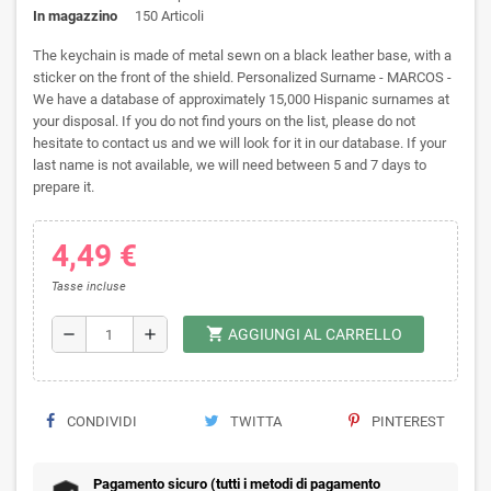
In magazzino
150 Articoli
The keychain is made of metal sewn on a black leather base, with a
sticker on the front of the shield. Personalized Surname - MARCOS -
We have a database of approximately 15,000 Hispanic surnames at
your disposal. If you do not find yours on the list, please do not
hesitate to contact us and we will look for it in our database. If your
last name is not available, we will need between 5 and 7 days to
prepare it.
4,49 €
Tasse incluse
shopping_cart
remove
add
AGGIUNGI AL CARRELLO
CONDIVIDI
TWITTA
PINTEREST
Pagamento sicuro (tutti i metodi di pagamento