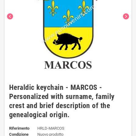
chevron_left
chevron_right
Heraldic keychain - MARCOS -
Personalized with surname, family
crest and brief description of the
genealogical origin.
Riferimento
HRLD-MARCOS
Condizione
Nuovo prodotto